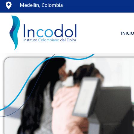

Medellín, Colombia
INICI